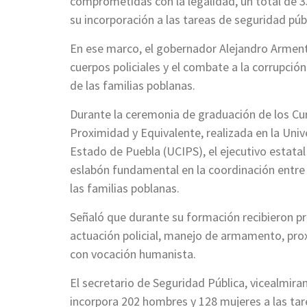
comprometidas con la legalidad, un total de 3
su incorporación a las tareas de seguridad púb
En ese marco, el gobernador Alejandro Arment
cuerpos policiales y el combate a la corrupció
de las familias poblanas.
Durante la ceremonia de graduación de los Cur
Proximidad y Equivalente, realizada en la Unive
Estado de Puebla (UCIPS), el ejecutivo estata
eslabón fundamental en la coordinación entre l
las familias poblanas.
Señaló que durante su formación recibieron p
actuación policial, manejo de armamento, proxim
con vocación humanista.
El secretario de Seguridad Pública, vicealmir
incorpora 202 hombres y 128 mujeres a las tar