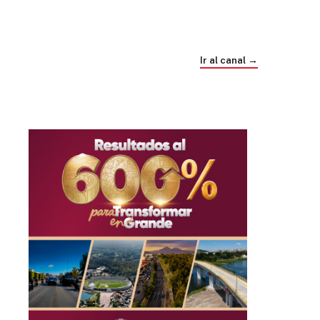
Trump e Infantino Un Mundial cubierto de
sospecha
Ir al canal →
hace 1 mes
03
33:09