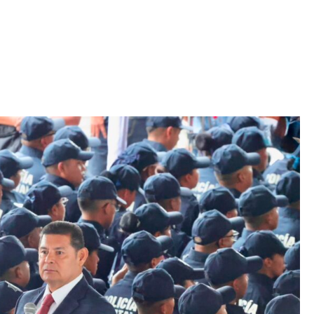
Iniciativa de infancia trans se votará en el
actual Congreso, señaló Gaby Chumacero
hace 2 semanas
02
41:16