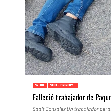
SALUD
SLIDER PRINCIPAL
Falleció trabajador de Paqu
Sadit González Un trabajador perd