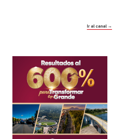
Trump e Infantino Un Mundial cubierto de
sospecha
Ir al canal →
hace 4 semanas
03
33:09