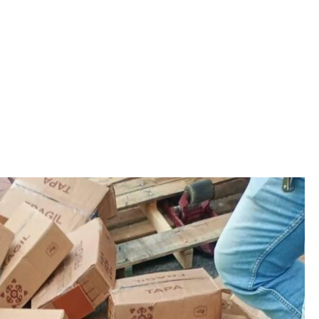
Iniciativa de infancia trans se votará en el
actual Congreso, señaló Gaby Chumacero
hace 2 semanas
02
41:16