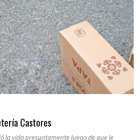
etería Castores
ió la vida presuntamente luego de que le