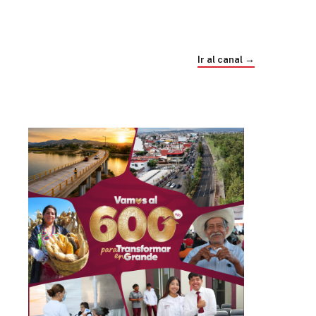
Trump e Infantino Un Mundial cubierto de
sospecha
Ir al canal →
hace 4 semanas
03
33:09