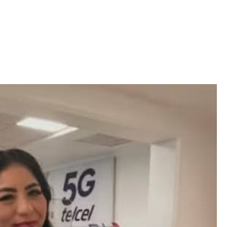
Iniciativa de infancia trans se votará en el
actual Congreso, señaló Gaby Chumacero
hace 2 semanas
02
41:16