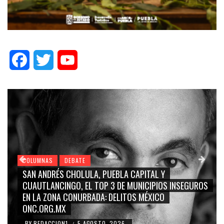
Facebook
Twitter
YouTube
COLUMNAS
DEBATE
 Y
GRACE PALOMARES, NAY SALVATORI, SERGIO 
IOS INSEGUROS
CARMEN SALINAS “LA CORCHOLATA”, CUAU
CO
BLANCO, SILVIA PINAL: LA TRIVIALIZACIÓN Y
RIDICULIZACIÓN DE LA REPRESENTACIÓN CIU
BY
REDACCION1
4 AGOSTO, 2026
/