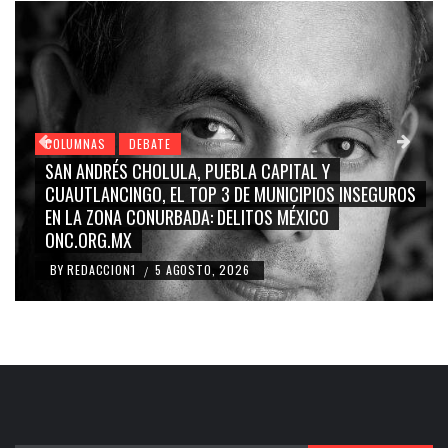
COLUMNAS
DEBATE
GRACE PALOMARES, NAY SALVATORI, SERGIO MAYER,
S
CARMEN SALINAS “LA CORCHOLATA”, CUAUHTÉMOC
BLANCO, SILVIA PINAL: LA TRIVIALIZACIÓN Y
RIDICULIZACIÓN DE LA REPRESENTACIÓN CIUDADANA
BY
REDACCION1
4 AGOSTO, 2026
/