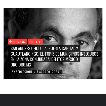
COLUMNAS
DEBATE
CAPITAL Y
GRACE PALOMARES, NAY SALVATORI, 
MUNICIPIOS INSEGUROS
CARMEN SALINAS “LA CORCHOLATA
OS MÉXICO
BLANCO, SILVIA PINAL: LA TRIVIALIZ
RIDICULIZACIÓN DE LA REPRESENTA
BY
REDACCION1
4 AGOSTO, 2026
/