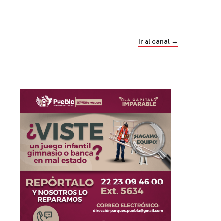
Trump e Infantino Un Mundial cubierto de
sospecha
Ir al canal →
hace 3 semanas
03
33:09