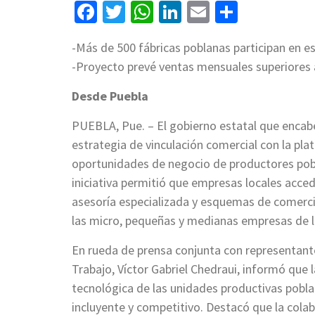
Facebook
Twitter
WhatsApp
LinkedIn
Email
Compart
-Más de 500 fábricas poblanas participan en e
-Proyecto prevé ventas mensuales superiores 
Desde Puebla
PUEBLA, Pue. – El gobierno estatal que encab
estrategia de vinculación comercial con la pl
oportunidades de negocio de productores pobla
iniciativa permitió que empresas locales acc
asesoría especializada y esquemas de comercial
las micro, pequeñas y medianas empresas de l
En rueda de prensa conjunta con representante
Trabajo, Víctor Gabriel Chedraui, informó que 
tecnológica de las unidades productivas pobl
incluyente y competitivo. Destacó que la cola