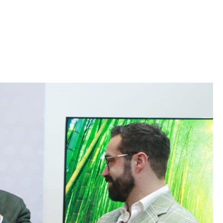
Iniciativa de infancia trans se votará en el
actual Congreso, señaló Gaby Chumacero
hace 2 semanas
02
41:16