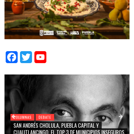
Facebook
Twitter
YouTube
COLUMNAS
DEBATE
UEBLA CAPITAL Y
GRACE PALOMARES, NAY SALV
 3 DE MUNICIPIOS INSEGUROS
CARMEN SALINAS “LA CORC