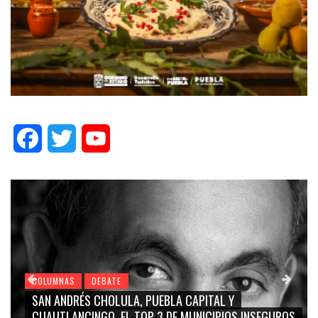
Facebook
Twitter
YouTube
COLUMNAS
DEBATE
GRACE PALOMARES, NAY SALVATORI, SERGIO MAYER,
GUROS
CARMEN SALINAS “LA CORCHOLATA”, CUAUHTÉMOC