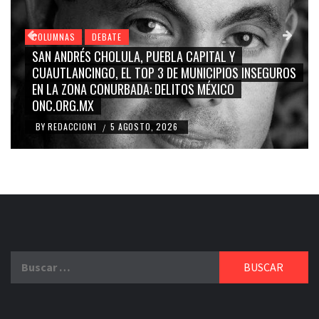
COLUMNAS
DEBATE
GRACE PALOMARES, NAY SALVATORI, SERGIO MAYER,
CARMEN SALINAS “LA CORCHOLATA”, CUAUHTÉMOC
BLANCO, SILVIA PINAL: LA TRIVIALIZACIÓN Y
RIDICULIZACIÓN DE LA REPRESENTACIÓN CIUDADANA
BY
REDACCION1
4 AGOSTO, 2026
/
Buscar: