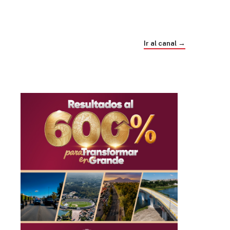
Trump e Infantino Un Mundial cubierto de
sospecha
Ir al canal →
hace 1 mes
03
33:09