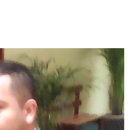
Iniciativa de infancia trans se votará en el
actual Congreso, señaló Gaby Chumacero
hace 2 semanas
02
41:16