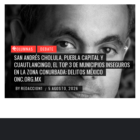
COLUMNAS
DEBATE
GRACE PALOMARES, NAY SALVATORI, SERGIO MAYER,
CARMEN SALINAS “LA CORCHOLATA”, CUAUHTÉMOC
BLANCO, SILVIA PINAL: LA TRIVIALIZACIÓN Y
RIDICULIZACIÓN DE LA REPRESENTACIÓN CIUDADANA
BY
REDACCION1
4 AGOSTO, 2026
/