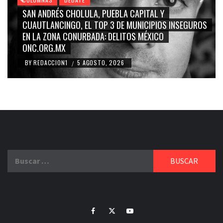
GRACE PALOMARES, NAY SALVATORI, SERGIO MAYER,
CARMEN SALINAS “LA CORCHOLATA”, CUAUHTÉMOC
BLANCO, SILVIA PINAL: LA TRIVIALIZACIÓN Y
RIDICULIZACIÓN DE LA REPRESENTACIÓN CIUDADANA
BY
REDACCION1
4 AGOSTO, 2026
/
Buscar:
Facebook
Twitter
Youtube