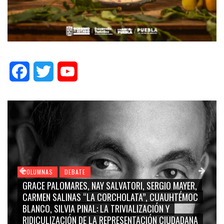
Facebook
Twitter
YouTube
ATE
S, NAY SALVATORI, SERGIO MAYER,
COLUMNAS
DEBATE
S “LA CORCHOLATA”, CUAUHTÉMOC
EX ALCALDE PRIÍSTA
PINAL: LA TRIVIALIZACIÓN Y
MILLONES DE PESOS
 DE LA REPRESENTACIÓN CIUDADANA
CHOLULA!