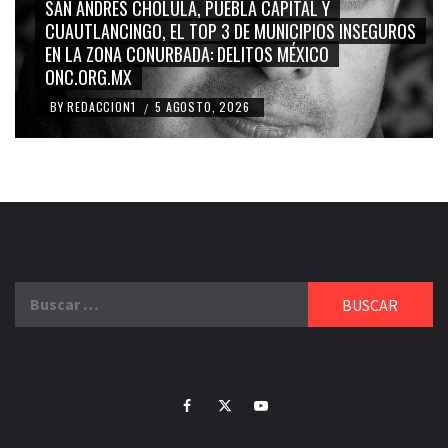
GRACE PALOMARES, NAY SALVATORI, SERGIO MAYER,
GUROS
CARMEN SALINAS “LA CORCHOLATA”, CUAUHTÉMOC
BLANCO, SILVIA PINAL: LA TRIVIALIZACIÓN Y
RIDICULIZACIÓN DE LA REPRESENTACIÓN CIUDADANA
BY
REDACCION1
4 AGOSTO, 2026
/
Buscar:
Facebook
Twitter
Youtube