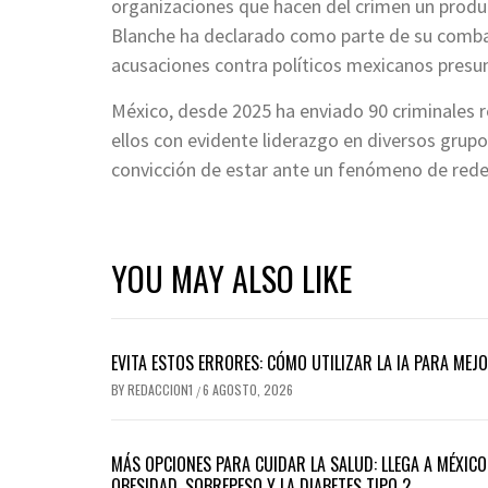
organizaciones que hacen del crimen un produc
Blanche ha declarado como parte de su combate
acusaciones contra políticos mexicanos presun
México, desde 2025 ha enviado 90 criminales r
ellos con evidente liderazgo en diversos grupo
convicción de estar ante un fenómeno de redes
YOU MAY ALSO LIKE
EVITA ESTOS ERRORES: CÓMO UTILIZAR LA IA PARA ME
BY
REDACCION1
6 AGOSTO, 2026
/
MÁS OPCIONES PARA CUIDAR LA SALUD: LLEGA A MÉXICO
OBESIDAD, SOBREPESO Y LA DIABETES TIPO 2