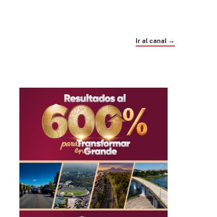
Trump e Infantino Un Mundial cubierto de
sospecha
Ir al canal →
hace 4 semanas
03
33:09