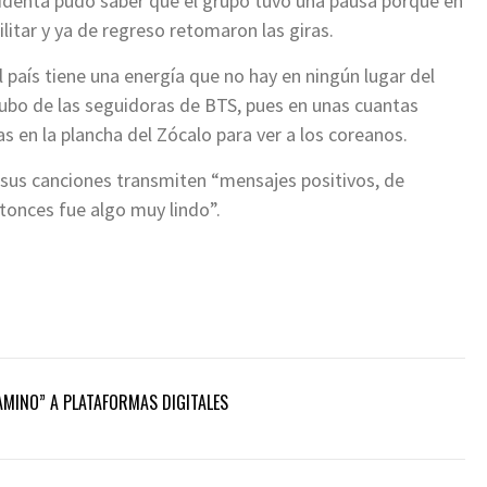
esidenta pudo saber que el grupo tuvo una pausa porque en
ilitar y ya de regreso retomaron las giras.
país tiene una energía que no hay en ningún lugar del
bo de las seguidoras de BTS, pues en unas cuantas
s en la plancha del Zócalo para ver a los coreanos.
 sus canciones transmiten “mensajes positivos, de
tonces fue algo muy lindo”.
CAMINO” A PLATAFORMAS DIGITALES