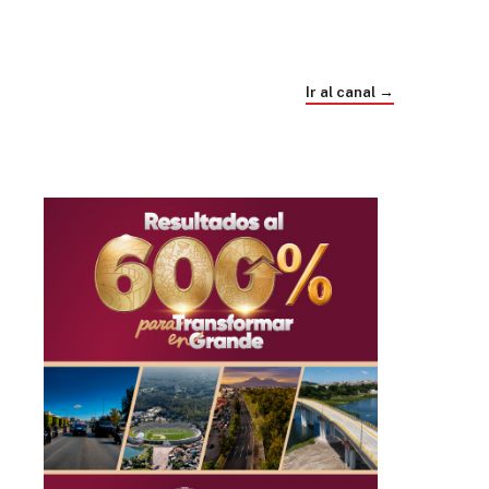
Trump e Infantino Un Mundial cubierto de
sospecha
Ir al canal →
hace 4 semanas
03
33:09