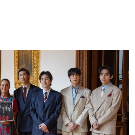
Iniciativa de infancia trans se votará en el
actual Congreso, señaló Gaby Chumacero
hace 2 semanas
02
41:16