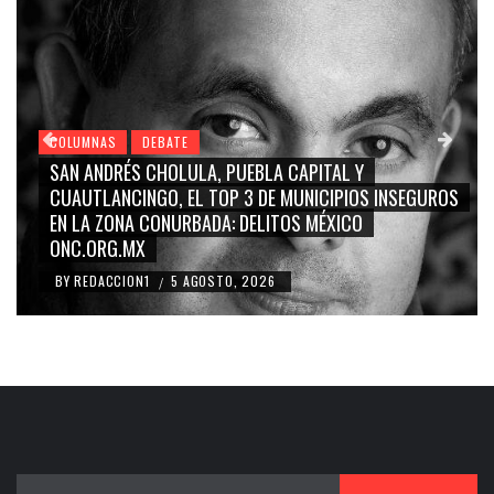
COLUMNAS
DEBATE
GRACE PALOMARES, NAY SALVATORI, SERGIO MAYER,
EGUROS
CARMEN SALINAS “LA CORCHOLATA”, CUAUHTÉMOC
BLANCO, SILVIA PINAL: LA TRIVIALIZACIÓN Y
RIDICULIZACIÓN DE LA REPRESENTACIÓN CIUDADANA
BY
REDACCION1
4 AGOSTO, 2026
/
Buscar: