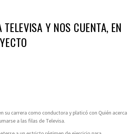
 TELEVISA Y NOS CUENTA, EN
OYECTO
ir
 en su carrera como conductora y platicó con Quién acerca
umarse a las filas de Televisa.
erse a un estricto régimen de ejercicio para