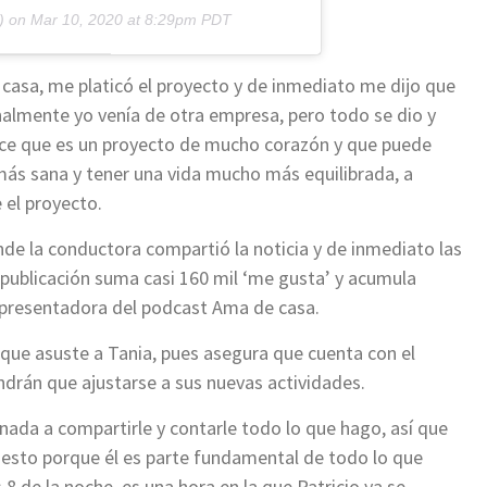
) on
Mar 10, 2020 at 8:29pm PDT
casa, me platicó el proyecto y de inmediato me dijo que
finalmente yo venía de otra empresa, pero todo se dio y
e que es un proyecto de mucho corazón y que puede
más sana y tener una vida mucho más equilibrada, a
 el proyecto.
de la conductora compartió la noticia y de inmediato las
publicación suma casi 160 mil ‘me gusta’ y acumula
 presentadora del podcast Ama de casa.
ue asuste a Tania, pues asegura que cuenta con el
ndrán que ajustarse a sus nuevas actividades.
nada a compartirle y contarle todo lo que hago, así que
 esto porque él es parte fundamental de todo lo que
s 8 de la noche, es una hora en la que Patricio ya se