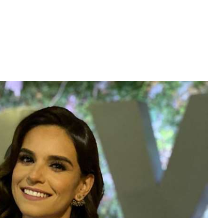
Iniciativa de infancia trans se votará en el
actual Congreso, señaló Gaby Chumacero
hace 2 semanas
02
41:16