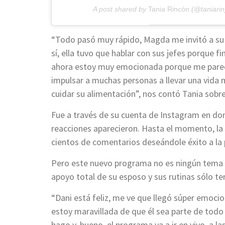
A post shared by
Tania Rincón
(@taniarin
“Todo pasó muy rápido, Magda me invitó a su 
sí, ella tuvo que hablar con sus jefes porque 
ahora estoy muy emocionada porque me parec
impulsar a muchas personas a llevar una vida 
cuidar su alimentación”, nos contó Tania sobre
Fue a través de su cuenta de Instagram en don
reacciones aparecieron. Hasta el momento, la 
cientos de comentarios deseándole éxito a la
Pero este nuevo programa no es ningún tema q
apoyo total de su esposo y sus rutinas sólo te
“Dani está feliz, me ve que llegó súper emocio
estoy maravillada de que él sea parte de todo
hago y, bueno, el programa va a ir en vivo, a la