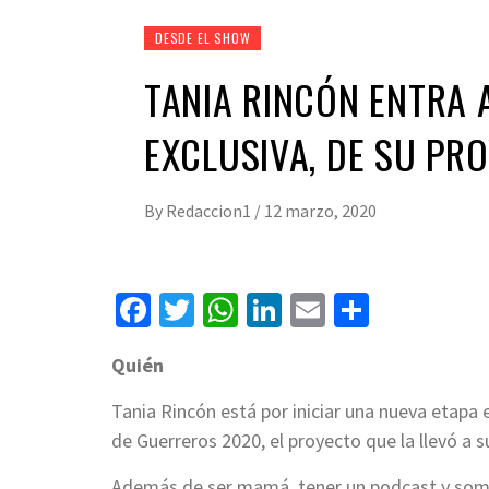
DESDE EL SHOW
TANIA RINCÓN ENTRA A
EXCLUSIVA, DE SU PR
By
Redaccion1
/
12 marzo, 2020
Facebook
Twitter
WhatsApp
LinkedIn
Email
Compart
Quién
Tania Rincón está por iniciar una nueva etapa
de Guerreros 2020, el proyecto que la llevó a s
Además de ser mamá, tener un podcast y somet