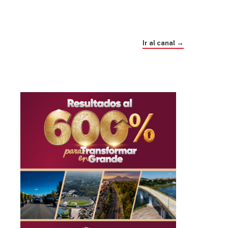
Trump e Infantino Un Mundial cubierto de
sospecha
Ir al canal →
hace 4 semanas
03
33:09