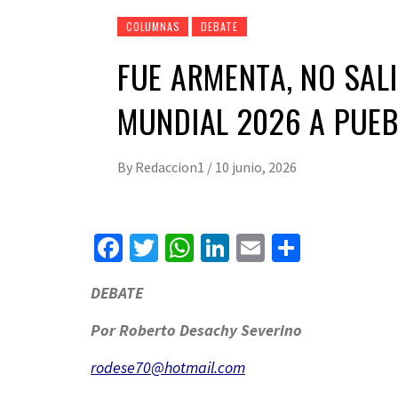
COLUMNAS
DEBATE
FUE ARMENTA, NO SALI
MUNDIAL 2026 A PUE
By
Redaccion1
/
10 junio, 2026
Facebook
Twitter
WhatsApp
LinkedIn
Email
Compart
DEBATE
Por Roberto Desachy Severino
rodese70@hotmail.com