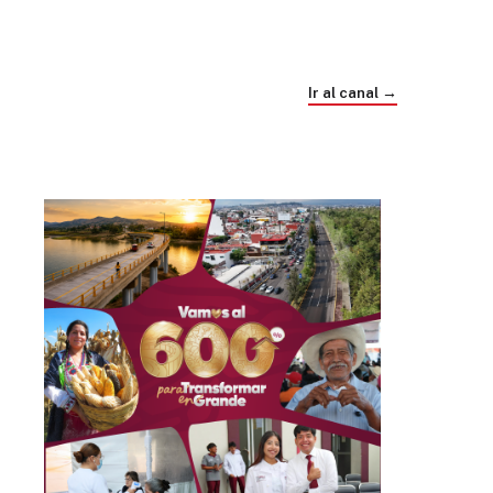
Trump e Infantino Un Mundial cubierto de
sospecha
Ir al canal →
hace 4 semanas
03
33:09