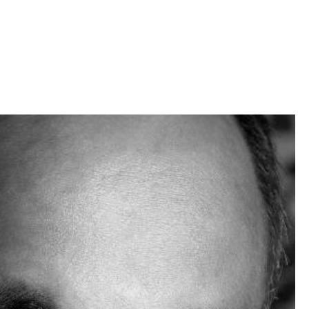
Iniciativa de infancia trans se votará en el
actual Congreso, señaló Gaby Chumacero
hace 2 semanas
02
41:16