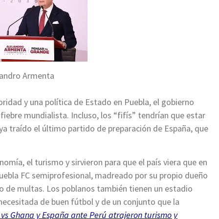
jandro Armenta
oridad y una política de Estado en Puebla, el gobierno
 fiebre mundialista. Incluso, los “fifís” tendrían que estar
a traído el último partido de preparación de España, que
mía, el turismo y sirvieron para que el país viera que en
uebla FC semiprofesional, madreado por su propio dueño
o de multas. Los poblanos también tienen un estadio
 necesitada de buen fútbol y de un conjunto que la
 vs Ghana y España ante Perú atrajeron turismo y