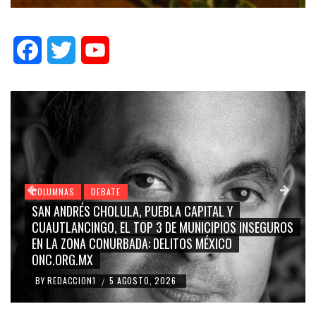
Facebook
Twitter
YouTube
COLUMNAS
DEBATE
GRACE PALOMARES, NAY SALVATORI, SERGIO MAYER,
CARMEN SALINAS “LA CORCHOLATA”, CUAUHTÉMOC
BLANCO, SILVIA PINAL: LA TRIVIALIZACIÓN Y
RIDICULIZACIÓN DE LA REPRESENTACIÓN CIUDADANA
BY
REDACCION1
4 AGOSTO, 2026
/