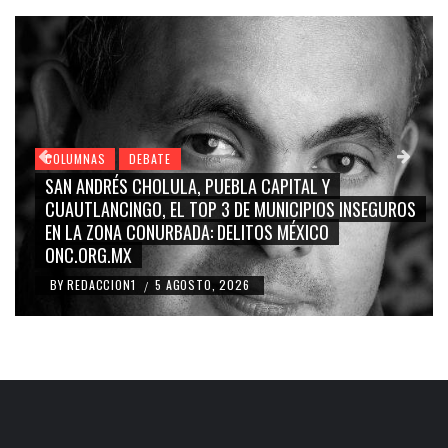
COLUMNAS
DEBATE
GRACE PALOMARES, NAY SALVATORI, SERGIO MAYER,
CARMEN SALINAS “LA CORCHOLATA”, CUAUHTÉMOC
BLANCO, SILVIA PINAL: LA TRIVIALIZACIÓN Y
RIDICULIZACIÓN DE LA REPRESENTACIÓN CIUDADANA
BY
REDACCION1
4 AGOSTO, 2026
/