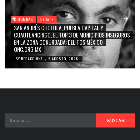
COLUMNAS
DEBATE
GRACE PALOMARES, NAY SALVATORI, SERGIO MAYER,
CARMEN SALINAS “LA CORCHOLATA”, CUAUHTÉMOC
BLANCO, SILVIA PINAL: LA TRIVIALIZACIÓN Y
RIDICULIZACIÓN DE LA REPRESENTACIÓN CIUDADANA
BY
REDACCION1
4 AGOSTO, 2026
/
Buscar: