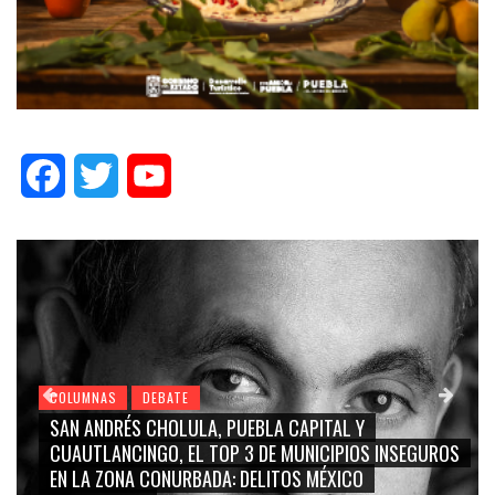
Facebook
Twitter
YouTube
COLUMNAS
DEBATE
GRACE PALOMARES, NAY SALVATORI, SERGIO MAY
INSEGUROS
CARMEN SALINAS “LA CORCHOLATA”, CUAUHTÉ
BLANCO, SILVIA PINAL: LA TRIVIALIZACIÓN Y