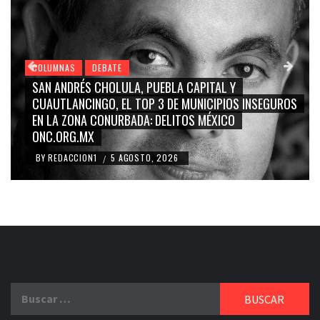
ATE
COLUMNAS
DEBATE
OLULA, PUEBLA CAPITAL Y
GRACE PALOMARES, N
, EL TOP 3 DE MUNICIPIOS INSEGUROS
CARMEN SALINAS “
NURBADA: DELITOS MÉXICO
BLANCO, SILVIA PINA
RIDICULIZACIÓN DE
5 AGOSTO, 2026
BY
REDACCION1
4 AG
/
Buscar: