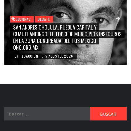
COLUMNAS
DEBATE
LA CAPITAL Y
GRACE PALOMARES, NAY SALVATOR
DE MUNICIPIOS INSEGUROS
CARMEN SALINAS “LA CORCHOLA
LITOS MÉXICO
BLANCO, SILVIA PINAL: LA TRIVIA
RIDICULIZACIÓN DE LA REPRESE
26
BY
REDACCION1
4 AGOSTO, 2026
/
Buscar: