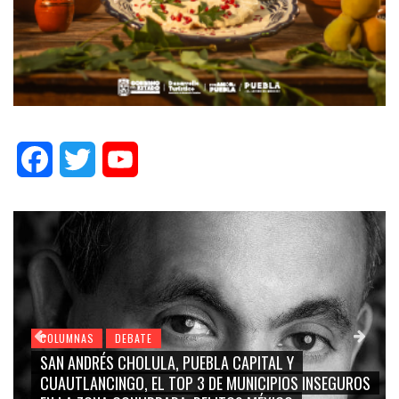
Facebook
Twitter
YouTube
COLUMNAS
DEBATE
GRACE PALOMARES, NAY SALVATORI, SERGIO MAYER,
CARMEN SALINAS “LA CORCHOLATA”, CUAUHTÉMOC