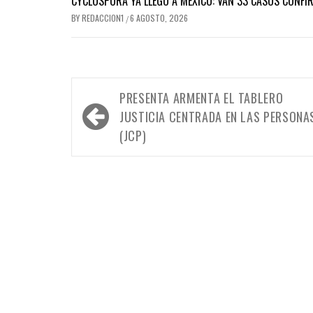
CYCLOSPORA YA LLEGÓ A MÉXICO: VAN 33 CASOS CONFI
BY
REDACCION1
6 AGOSTO, 2026
/
Navegación
PRESENTA ARMENTA EL TABLERO
de
JUSTICIA CENTRADA EN LAS PERSONA
entradas
(JCP)