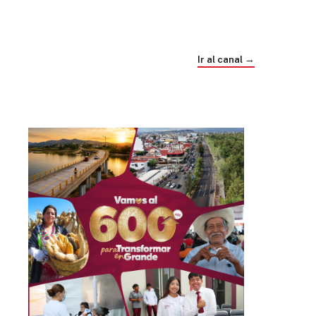
Trump e Infantino Un Mundial cubierto de
sospecha
Ir al canal →
hace 4 semanas
03
33:09