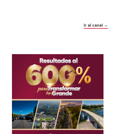
Trump e Infantino Un Mundial cubierto de
sospecha
Ir al canal →
hace 4 semanas
03
33:09