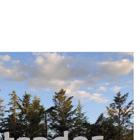
Iniciativa de infancia trans se votará en el
actual Congreso, señaló Gaby Chumacero
hace 2 semanas
02
41:16