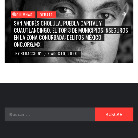
COLUMNAS
DEBATE
GRACE PALOMARES, NAY SALVATORI, SERGIO MAYER,
CARMEN SALINAS “LA CORCHOLATA”, CUAUHTÉMOC
BLANCO, SILVIA PINAL: LA TRIVIALIZACIÓN Y
RIDICULIZACIÓN DE LA REPRESENTACIÓN CIUDADANA
BY
REDACCION1
4 AGOSTO, 2026
/
Buscar: