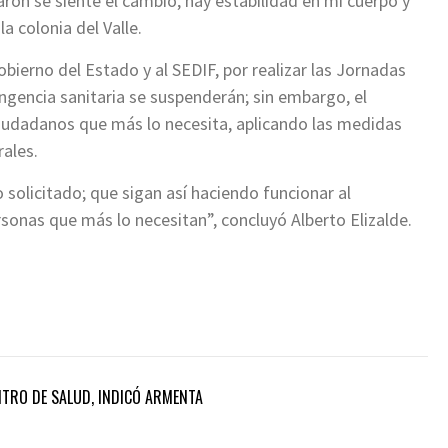
ron se siente el cambio, hay estabilidad en mi cuerpo y
a colonia del Valle.
ierno del Estado y al SEDIF, por realizar las Jornadas
ingencia sanitaria se suspenderán; sin embargo, el
ciudadanos que más lo necesita, aplicando las medidas
rales.
olicitado; que sigan así haciendo funcionar al
onas que más lo necesitan”, concluyó Alberto Elizalde.
NTRO DE SALUD, INDICÓ ARMENTA