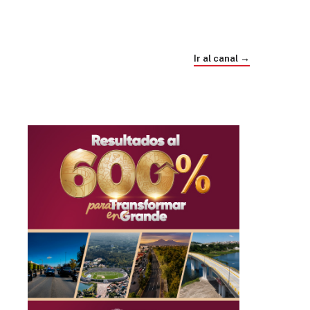
Trump e Infantino Un Mundial cubierto de
sospecha
Ir al canal →
hace 1 mes
03
33:09