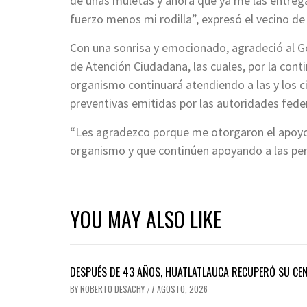
de unas muletas y ahora que ya me las entrega
fuerzo menos mi rodilla”, expresó el vecino de l
Con una sonrisa y emocionado, agradeció al Gob
de Atención Ciudadana, las cuales, por la cont
organismo continuará atendiendo a las y los 
preventivas emitidas por las autoridades fede
“Les agradezco porque me otorgaron el apoyo s
organismo y que continúen apoyando a las pers
YOU MAY ALSO LIKE
DESPUÉS DE 43 AÑOS, HUATLATLAUCA RECUPERÓ SU CE
BY
ROBERTO DESACHY
7 AGOSTO, 2026
/