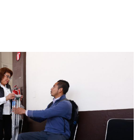
Iniciativa de infancia trans se votará en el
actual Congreso, señaló Gaby Chumacero
hace 2 semanas
02
41:16