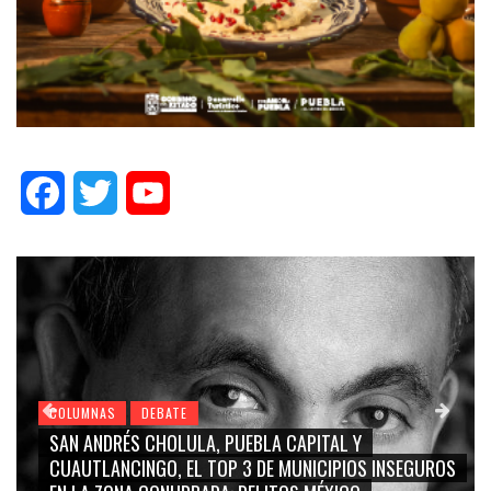
Facebook
Twitter
YouTube
COLUMNAS
DEBATE
GRACE PALOMARES, NAY SALVATORI, SERGIO MAYER,
CARMEN SALINAS “LA CORCHOLATA”, CUAUHTÉMOC