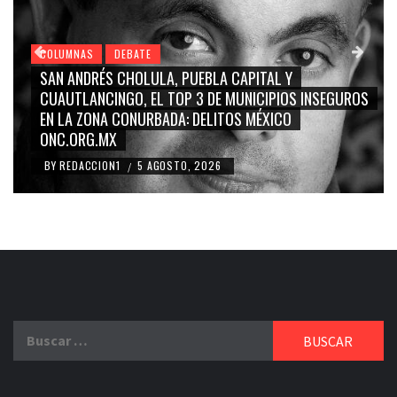
COLUMNAS
DEBATE
GRACE PALOMARES, NAY SALVATORI, SERGIO MAYER,
CARMEN SALINAS “LA CORCHOLATA”, CUAUHTÉMOC
BLANCO, SILVIA PINAL: LA TRIVIALIZACIÓN Y
RIDICULIZACIÓN DE LA REPRESENTACIÓN CIUDADANA
BY
REDACCION1
4 AGOSTO, 2026
/
Buscar: