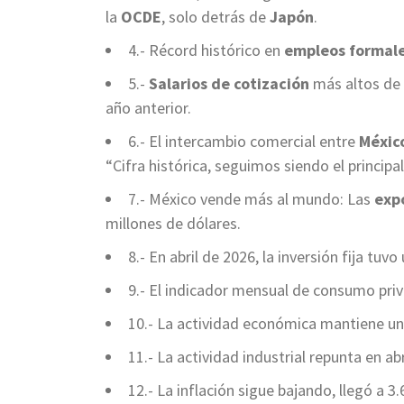
la
OCDE
, solo detrás de
Japón
.
4.- Récord histórico en
empleos formal
5.-
Salarios de cotización
más altos de l
año anterior.
6.- El intercambio comercial entre
Méxic
“Cifra histórica, seguimos siendo el princip
7.- México vende más al mundo: Las
exp
millones de dólares.
8.- En abril de 2026, la inversión fija tu
9.- El indicador mensual de consumo priv
10.- La actividad económica mantiene un
11.- La actividad industrial repunta en a
12.- La inflación sigue bajando, llegó a 