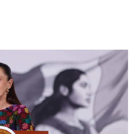
Iniciativa de infancia trans se votará en el
actual Congreso, señaló Gaby Chumacero
hace 2 semanas
02
41:16