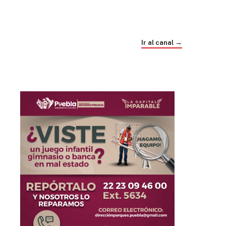
Trump e Infantino Un Mundial cubierto de
sospecha
Ir al canal →
hace 3 semanas
03
33:09