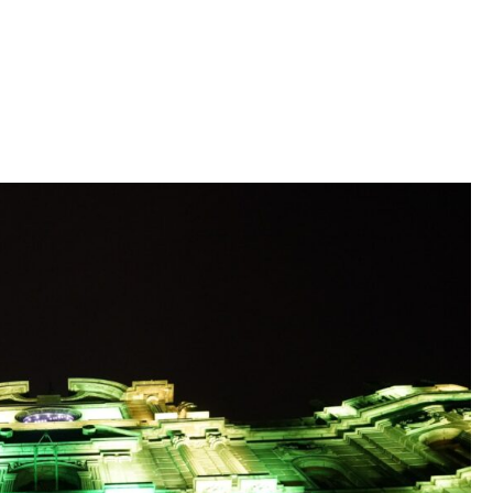
Iniciativa de infancia trans se votará en el
actual Congreso, señaló Gaby Chumacero
hace 2 semanas
02
41:16