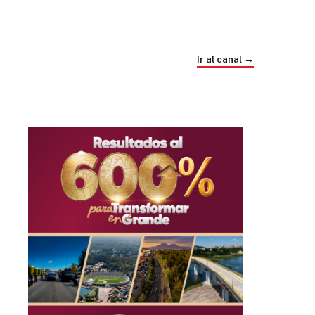
Trump e Infantino Un Mundial cubierto de
sospecha
Ir al canal →
hace 4 semanas
03
33:09