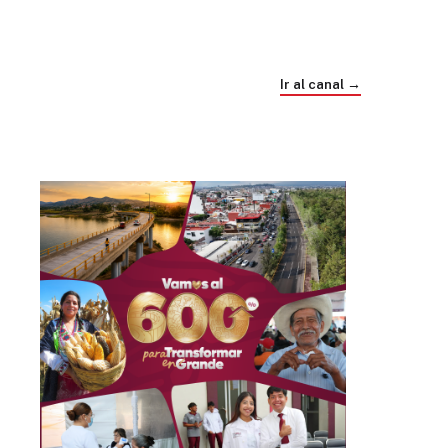
Trump e Infantino Un Mundial cubierto de
sospecha
Ir al canal →
hace 4 semanas
03
33:09