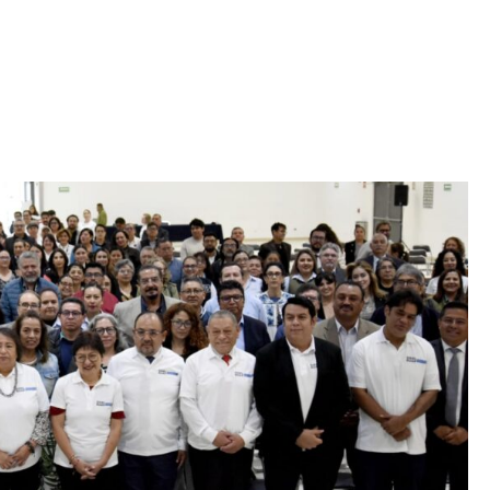
Iniciativa de infancia trans se votará en el
actual Congreso, señaló Gaby Chumacero
hace 2 semanas
02
41:16