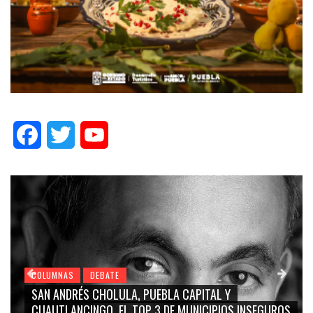
Facebook
Twitter
YouTube
COLUMNAS
DEBATE
GRACE PALOMARES, NAY SALVATORI, SERGIO MAYER,
CARMEN SALINAS “LA CORCHOLATA”, CUAUHTÉMOC