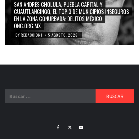
GRACE PALOMARES, NAY SALVATORI, SERGIO MAYER
NSEGUROS
CARMEN SALINAS “LA CORCHOLATA”, CUAUHTÉMO
BLANCO, SILVIA PINAL: LA TRIVIALIZACIÓN Y
RIDICULIZACIÓN DE LA REPRESENTACIÓN CIUDADAN
BY
REDACCION1
4 AGOSTO, 2026
/
Buscar:
Facebook
Twitter
Youtube