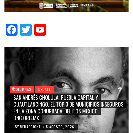
Facebook
Twitter
YouTube
COLUMNAS
DEBATE
GRACE PALOMARES, NAY SALVATORI, SERGIO MAYER,
CARMEN SALINAS “LA CORCHOLATA”, CUAUHTÉMOC
BLANCO, SILVIA PINAL: LA TRIVIALIZACIÓN Y
RIDICULIZACIÓN DE LA REPRESENTACIÓN CIUDADANA
BY
REDACCION1
4 AGOSTO, 2026
/