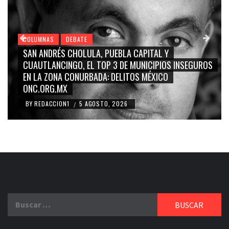
COLUMNAS
DEBATE
LA CAPITAL Y
GRACE PALOMARES, NAY SALVATOR
DE MUNICIPIOS INSEGUROS
CARMEN SALINAS “LA CORCHOLA
LITOS MÉXICO
BLANCO, SILVIA PINAL: LA TRIVIA
RIDICULIZACIÓN DE LA REPRESE
26
BY
REDACCION1
4 AGOSTO, 2026
/
Buscar: