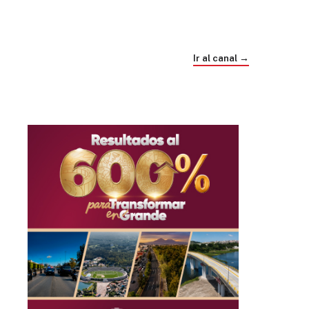
Trump e Infantino Un Mundial cubierto de
sospecha
Ir al canal →
hace 1 mes
03
33:09