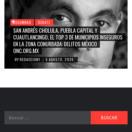
COLUMNAS
DEBATE
GRACE PALOMARES, NAY SALVATORI, SERGIO MAYER,
CARMEN SALINAS “LA CORCHOLATA”, CUAUHTÉMOC
BLANCO, SILVIA PINAL: LA TRIVIALIZACIÓN Y
RIDICULIZACIÓN DE LA REPRESENTACIÓN CIUDADANA
BY
REDACCION1
4 AGOSTO, 2026
/
Buscar: