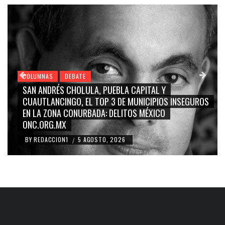
COLUMNAS
DEBATE
ITAL Y
GRACE PALOMARES, NAY SALVATORI, SE
ICIPIOS INSEGUROS
CARMEN SALINAS “LA CORCHOLATA”, 
MÉXICO
BLANCO, SILVIA PINAL: LA TRIVIALIZACI
RIDICULIZACIÓN DE LA REPRESENTACIÓ
BY
REDACCION1
4 AGOSTO, 2026
/