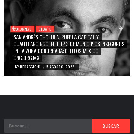
COLUMNAS
DEBATE
GRACE PALOMARES, NAY SALVATORI, SERGIO MAYER,
CARMEN SALINAS “LA CORCHOLATA”, CUAUHTÉMOC
BLANCO, SILVIA PINAL: LA TRIVIALIZACIÓN Y
RIDICULIZACIÓN DE LA REPRESENTACIÓN CIUDADANA
BY
REDACCION1
4 AGOSTO, 2026
/
Buscar: