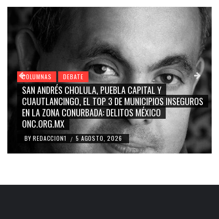
COLUMNAS
DEBATE
 Y
GRACE PALOMARES, NAY SALVATORI, SERGIO 
IOS INSEGUROS
CARMEN SALINAS “LA CORCHOLATA”, CUAU
CO
BLANCO, SILVIA PINAL: LA TRIVIALIZACIÓN Y
RIDICULIZACIÓN DE LA REPRESENTACIÓN CIU
BY
REDACCION1
4 AGOSTO, 2026
/