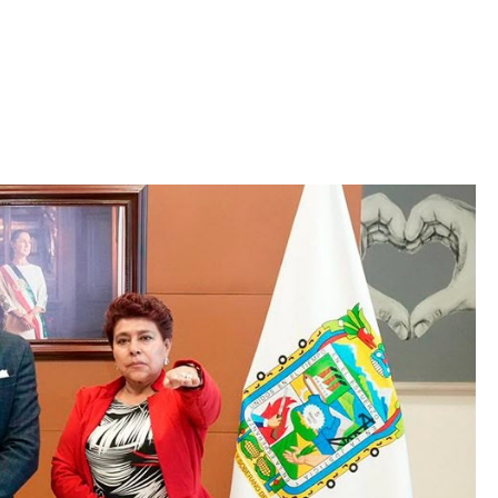
Iniciativa de infancia trans se votará en el
actual Congreso, señaló Gaby Chumacero
hace 2 semanas
02
41:16