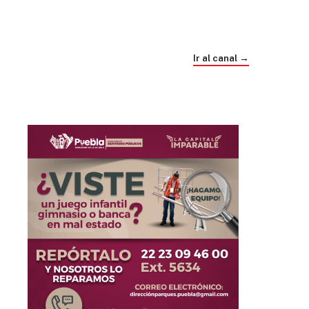
Trump e Infantino Un Mundial cubierto de
sospecha
Ir al canal →
hace 3 semanas
03
33:09