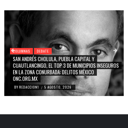
COLUMNAS
DEBATE
GRACE PALOMARES, NAY SALVATORI, SERGIO MAYER,
EGUROS
CARMEN SALINAS “LA CORCHOLATA”, CUAUHTÉMOC
BLANCO, SILVIA PINAL: LA TRIVIALIZACIÓN Y
RIDICULIZACIÓN DE LA REPRESENTACIÓN CIUDADANA
BY
REDACCION1
4 AGOSTO, 2026
/