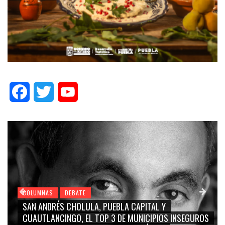
Facebook
Twitter
YouTube
COLUMNAS
DEBATE
 Y
GRACE PALOMARES, NAY SALVATORI, SERGIO 
IOS INSEGUROS
CARMEN SALINAS “LA CORCHOLATA”, CUAU