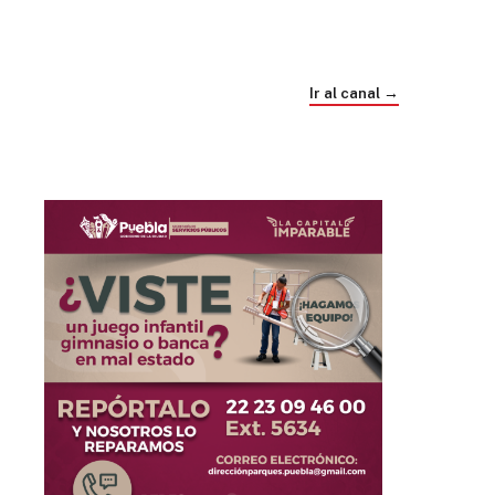
Trump e Infantino Un Mundial cubierto de
sospecha
Ir al canal →
hace 4 semanas
03
33:09