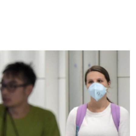
Iniciativa de infancia trans se votará en el
actual Congreso, señaló Gaby Chumacero
hace 2 semanas
02
41:16