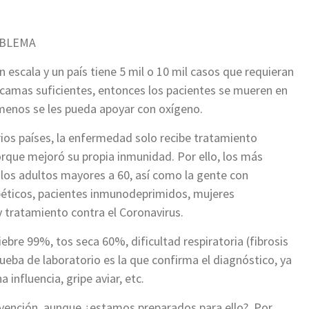
OBLEMA
 escala y un país tiene 5 mil o 10 mil casos que requieran
y camas suficientes, entonces los pacientes se mueren en
 menos se les pueda apoyar con oxígeno.
rios países, la enfermedad solo recibe tratamiento
rque mejoró su propia inmunidad. Por ello, los más
 los adultos mayores a 60, así como la gente con
éticos, pacientes inmunodeprimidos, mujeres
tratamiento contra el Coronavirus.
iebre 99%, tos seca 60%, dificultad respiratoria (fibrosis
ueba de laboratorio es la que confirma el diagnóstico, ya
a influencia, gripe aviar, etc.
vención, aunque ¿estamos preparados para ello?. Por