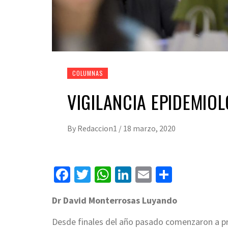
COLUMNAS
VIGILANCIA EPIDEMIO
By
Redaccion1
/
18 marzo, 2020
Facebook
Twitter
WhatsApp
LinkedIn
Email
Compart
Dr David Monterrosas Luyando
Desde finales del año pasado comenzaron a pr