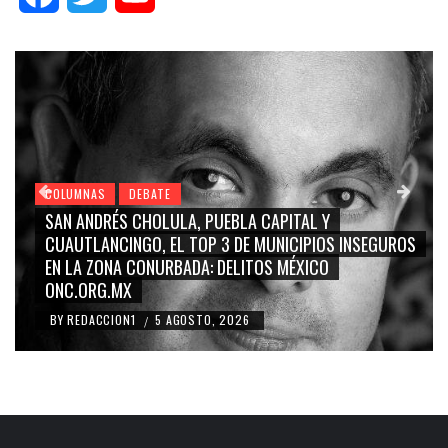
COLUMNAS
DEBATE
AL Y
GRACE PALOMARES, NAY SALVATORI, SERGI
IPIOS INSEGUROS
CARMEN SALINAS “LA CORCHOLATA”, CU
XICO
BLANCO, SILVIA PINAL: LA TRIVIALIZACIÓN 
RIDICULIZACIÓN DE LA REPRESENTACIÓN C
BY
REDACCION1
4 AGOSTO, 2026
/